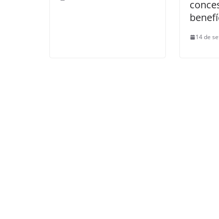
conce
benefí
14 de s