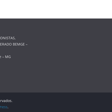
ONISTAS,
MERADO BEMGE –
te – MG
ervados.
ress
.