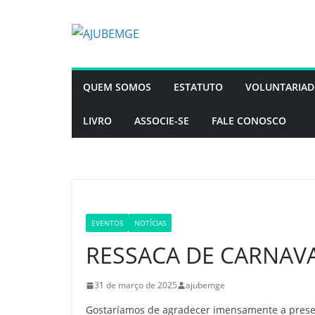
Pular
para
o
conteúdo
QUEM SOMOS
ESTATUTO
VOLUNTARIA
LIVRO
ASSOCIE-SE
FALE CONOSCO
EVENTOS
NOTÍCIAS
RESSACA DE CARNAV
31 de março de 2025
ajubemge
Gostaríamos de agradecer imensamente a presen