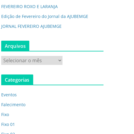
FEVEREIRO ROXO E LARANJA
Edição de Fevereiro do Jornal da AJUBEMGE
JORNAL FEVEREIRO AJUBEMGE
Arquivos
A
r
q
Categorias
u
i
Eventos
v
o
Falecimento
s
Fixo
Fixo 01