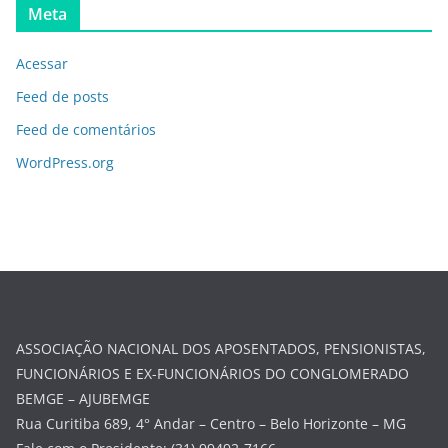
Meta
Acessar
Feed de posts
Feed de comentários
WordPress.org
ASSOCIAÇÃO NACIONAL DOS APOSENTADOS, PENSIONISTAS,
FUNCIONÁRIOS E EX-FUNCIONÁRIOS DO CONGLOMERADO
BEMGE – AJUBEMGE
Rua Curitiba 689, 4° Andar – Centro – Belo Horizonte – MG