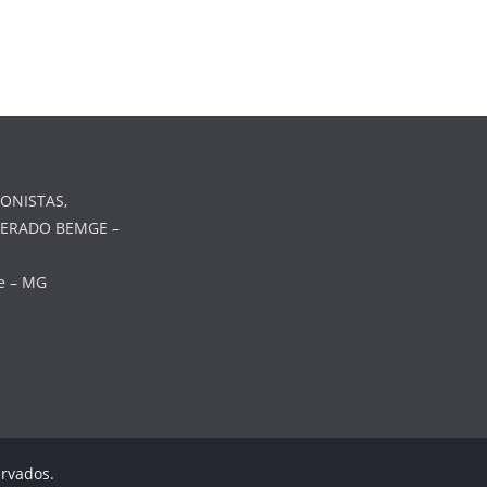
ONISTAS,
MERADO BEMGE –
te – MG
ervados.