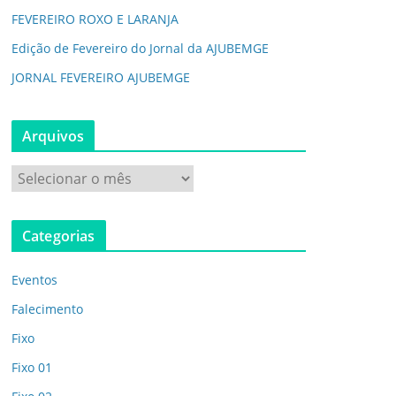
FEVEREIRO ROXO E LARANJA
Edição de Fevereiro do Jornal da AJUBEMGE
JORNAL FEVEREIRO AJUBEMGE
Arquivos
A
r
q
Categorias
u
i
Eventos
v
o
Falecimento
s
Fixo
Fixo 01