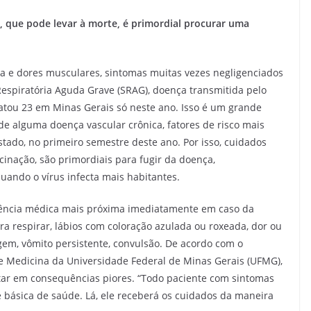
, que pode levar à morte, é primordial procurar uma
sa e dores musculares, sintomas muitas vezes negligenciados
espiratória Aguda Grave (SRAG), doença transmitida pelo
matou 23 em Minas Gerais só neste ano. Isso é um grande
 de alguma doença vascular crônica, fatores de risco mais
estado, no primeiro semestre deste ano. Por isso, cuidados
cinação, são primordiais para fugir da doença,
uando o vírus infecta mais habitantes.
istência médica mais próxima imediatamente em caso da
ra respirar, lábios com coloração azulada ou roxeada, dor ou
gem, vômito persistente, convulsão. De acordo com o
e Medicina da Universidade Federal de Minas Gerais (UFMG),
tar em consequências piores. “Todo paciente com sintomas
 básica de saúde. Lá, ele receberá os cuidados da maneira