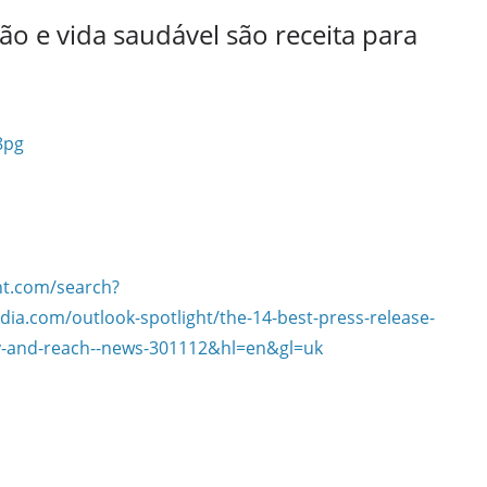
ão e vida saudável são receita para
8pg
nt.com/search?
ia.com/outlook-spotlight/the-14-best-press-release-
lity-and-reach--news-301112&hl=en&gl=uk