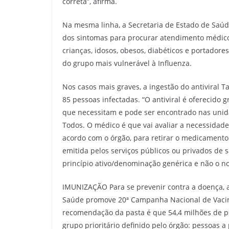
correta”, afirma.
Na mesma linha, a Secretaria de Estado de Saú
dos sintomas para procurar atendimento médico
crianças, idosos, obesos, diabéticos e portadore
do grupo mais vulnerável à Influenza.
Nos casos mais graves, a ingestão do antiviral T
85 pessoas infectadas. “O antiviral é oferecido
que necessitam e pode ser encontrado nas unid
Todos. O médico é que vai avaliar a necessidade 
acordo com o órgão, para retirar o medicamento
emitida pelos serviços públicos ou privados de 
princípio ativo/denominação genérica e não o n
IMUNIZAÇÃO Para se prevenir contra a doença, a 
Saúde promove 20ª Campanha Nacional de Vacinaç
recomendação da pasta é que 54,4 milhões de p
grupo prioritário definido pelo órgão: pessoas a