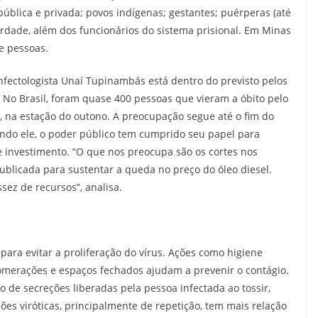
ública e privada; povos indígenas; gestantes; puérperas (até
berdade, além dos funcionários do sistema prisional. Em Minas
e pessoas.
infectologista Unaí Tupinambás está dentro do previsto pelos
 No Brasil, foram quase 400 pessoas que vieram a óbito pelo
 na estação do outono. A preocupação segue até o fim do
gundo ele, o poder público tem cumprido seu papel para
e investimento. “O que nos preocupa são os cortes nos
publicada para sustentar a queda no preço do óleo diesel.
sez de recursos”, analisa.
para evitar a proliferação do vírus. Ações como higiene
omerações e espaços fechados ajudam a prevenir o contágio.
 de secreções liberadas pela pessoa infectada ao tossir,
ções viróticas, principalmente de repetição, tem mais relação