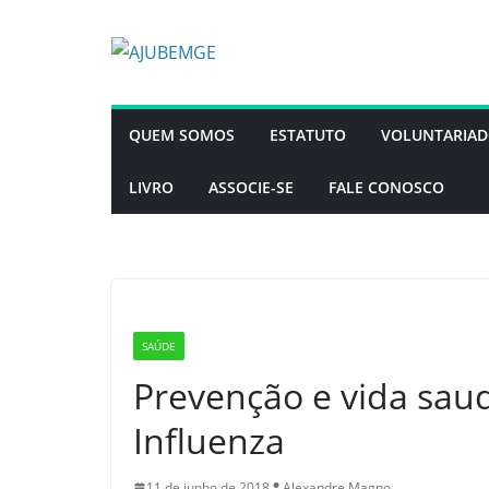
Pular
para
o
conteúdo
QUEM SOMOS
ESTATUTO
VOLUNTARIA
LIVRO
ASSOCIE-SE
FALE CONOSCO
SAÚDE
Prevenção e vida saud
Influenza
11 de junho de 2018
Alexandre Magno