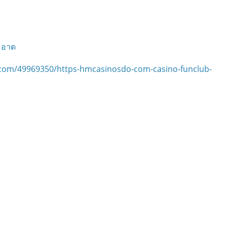
ะอาด
n.com/49969350/https-hmcasinosdo-com-casino-funclub-