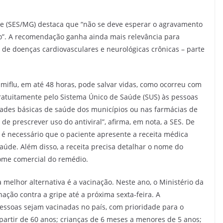
de (SES/MG) destaca que “não se deve esperar o agravamento
”. A recomendação ganha ainda mais relevância para
s de doenças cardiovasculares e neurológicas crônicas – parte
amiflu, em até 48 horas, pode salvar vidas, como ocorreu com
 gratuitamente pelo Sistema Único de Saúde (SUS) às pessoas
ades básicas de saúde dos municípios ou nas farmácias de
de prescrever uso do antiviral”, afirma, em nota, a SES. De
 é necessário que o paciente apresente a receita médica
saúde. Além disso, a receita precisa detalhar o nome do
ome comercial do remédio.
melhor alternativa é a vacinação. Neste ano, o Ministério da
ão contra a gripe até a próxima sexta-feira. A
essoas sejam vacinadas no país, com prioridade para o
 partir de 60 anos; crianças de 6 meses a menores de 5 anos;