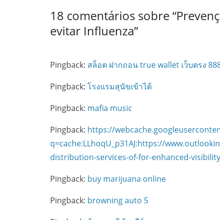
18 comentários sobre “
Prevenç
evitar Influenza
”
Pingback:
สล็อต ฝากถอน true wallet เว็บตรง 88
Pingback:
โรงแรมสุนัขเข้าได้
Pingback:
mafia music
Pingback:
https://webcache.googleuserconte
q=cache:LLhoqU_p31AJ:https://www.outlookind
distribution-services-of-for-enhanced-visibi
Pingback:
buy marijuana online
Pingback:
browning auto 5