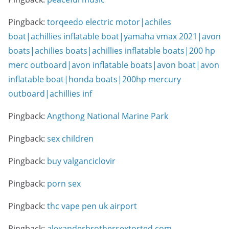
Pingback:
torqeedo electric motor|achiles
boat|achillies inflatable boat|yamaha vmax 2021|avon
boats|achilies boats|achillies inflatable boats|200 hp
merc outboard|avon inflatable boats|avon boat|avon
inflatable boat|honda boats|200hp mercury
outboard|achillies inf
Pingback:
Angthong National Marine Park
Pingback:
sex children
Pingback:
buy valganciclovir
Pingback:
porn sex
Pingback:
thc vape pen uk airport
Pingback:
alexanderbrothersextorted.com