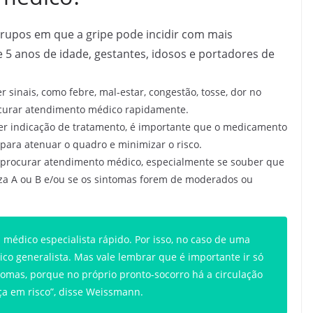
rupos em que a gripe pode incidir com mais
 5 anos de idade, gestantes, idosos e portadores de
sinais, como febre, mal-estar, congestão, tosse, dor no
ocurar atendimento médico rapidamente.
r indicação de tratamento, é importante que o medicamento
para atenuar o quadro e minimizar o risco.
 procurar atendimento médico, especialmente se souber que
nza A ou B e/ou se os sintomas forem de moderados ou
médico especialista rápido. Por isso, no caso de uma
co generalista. Mas vale lembrar que é importante ir só
omas, porque no próprio pronto-socorro há a circulação
nça em risco”, disse Weissmann.