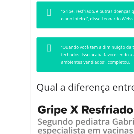
“Gripe, resfriado, e outras doenças
o ano inteiro”, disse Leonardo Weiss
“Quando você tem a diminuição da t
fechados. Isso acaba favorecendo a 
ambientes ventilados”, completou.
Qual a diferença entre