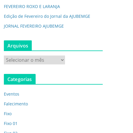
FEVEREIRO ROXO E LARANJA
Edição de Fevereiro do Jornal da AJUBEMGE
JORNAL FEVEREIRO AJUBEMGE
Arquivos
A
r
q
Categorias
u
i
Eventos
v
o
Falecimento
s
Fixo
Fixo 01