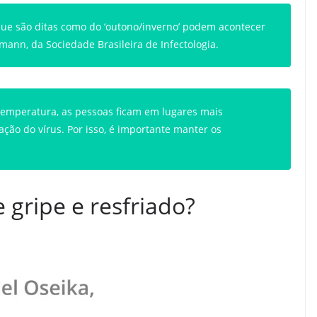
 que são ditas como do ‘outono/inverno’ podem acontecer
mann, da Sociedade Brasileira de Infectologia.
emperatura, as pessoas ficam em lugares mais
ação do vírus. Por isso, é importante manter os
 gripe e resfriado?