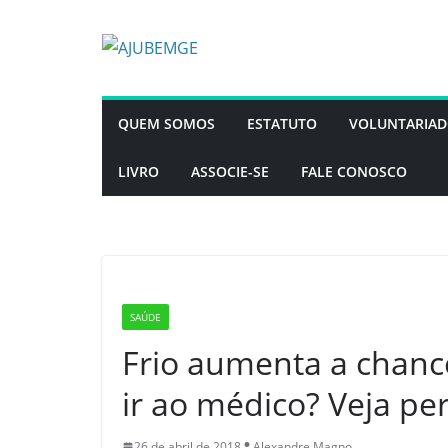
Pular
para
o
conteúdo
QUEM SOMOS
ESTATUTO
VOLUNTARIA
LIVRO
ASSOCIE-SE
FALE CONOSCO
SAÚDE
Frio aumenta a chanc
ir ao médico? Veja pe
26 de abril de 2018
Alexandre Magno