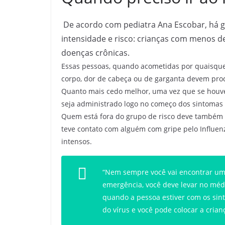
De acordo com pediatra Ana Escobar, há g
intensidade e risco: crianças com menos de
doenças crônicas.
Essas pessoas, quando acometidas por quaisquer 
corpo, dor de cabeça ou de garganta devem pr
Quanto mais cedo melhor, uma vez que se houve
seja administrado logo no começo dos sintomas 
Quem está fora do grupo de risco deve também
teve contato com alguém com gripe pelo Influe
intensos.
“Nem sempre você vai encontrar um 
emergência, você deve levar no médi
quando a pessoa estiver com os sint
do vírus e você pode colocar a cria