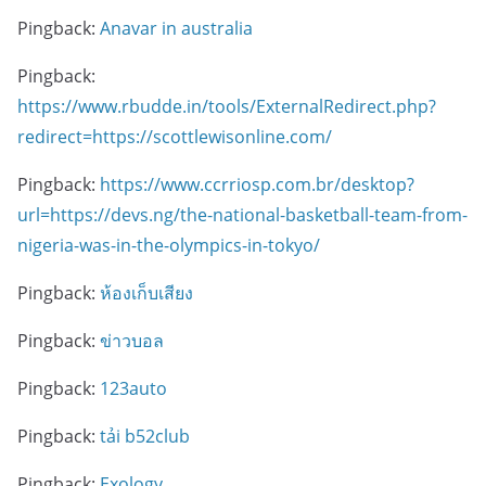
Pingback:
Anavar in australia
Pingback:
https://www.rbudde.in/tools/ExternalRedirect.php?
redirect=https://scottlewisonline.com/
Pingback:
https://www.ccrriosp.com.br/desktop?
url=https://devs.ng/the-national-basketball-team-from-
nigeria-was-in-the-olympics-in-tokyo/
Pingback:
ห้องเก็บเสียง
Pingback:
ข่าวบอล
Pingback:
123auto
Pingback:
tải b52club
Pingback:
Exology