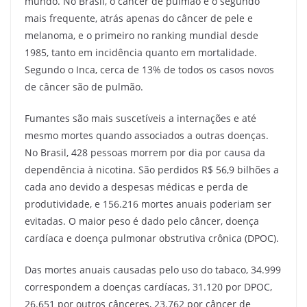
mundo. No Brasil, o câncer de pulmão é o segundo
mais frequente, atrás apenas do câncer de pele e
melanoma, e o primeiro no ranking mundial desde
1985, tanto em incidência quanto em mortalidade.
Segundo o Inca, cerca de 13% de todos os casos novos
de câncer são de pulmão.
Fumantes são mais suscetíveis a internações e até
mesmo mortes quando associados a outras doenças.
No Brasil, 428 pessoas morrem por dia por causa da
dependência à nicotina. São perdidos R$ 56,9 bilhões a
cada ano devido a despesas médicas e perda de
produtividade, e 156.216 mortes anuais poderiam ser
evitadas. O maior peso é dado pelo câncer, doença
cardíaca e doença pulmonar obstrutiva crônica (DPOC).
Das mortes anuais causadas pelo uso do tabaco, 34.999
correspondem a doenças cardíacas, 31.120 por DPOC,
26.651 por outros cânceres, 23.762 por câncer de