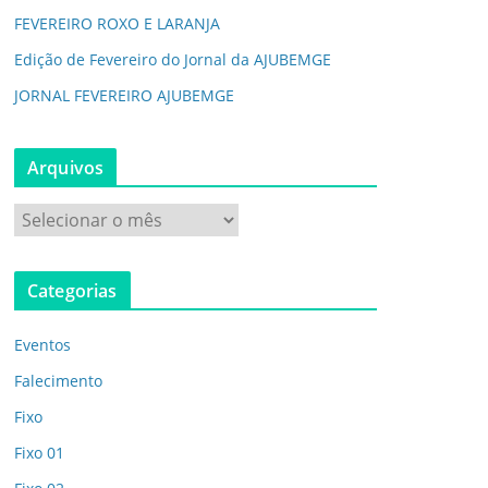
FEVEREIRO ROXO E LARANJA
Edição de Fevereiro do Jornal da AJUBEMGE
JORNAL FEVEREIRO AJUBEMGE
Arquivos
A
r
q
Categorias
u
i
Eventos
v
o
Falecimento
s
Fixo
Fixo 01