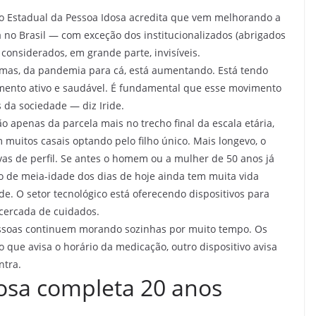
ho Estadual da Pessoa Idosa acredita que vem melhorando a
 no Brasil — com exceção dos institucionalizados (abrigados
considerados, em grande parte, invisíveis.
 mas, da pandemia para cá, está aumentando. Está tendo
imento ativo e saudável. É fundamental que esse movimento
da sociedade — diz Iride.
 apenas da parcela mais no trecho final da escala etária,
muitos casais optando pelo filho único. Mais longevo, o
vas de perfil. Se antes o homem ou a mulher de 50 anos já
to de meia-idade dos dias de hoje ainda tem muita vida
e. O setor tecnológico está oferecendo dispositivos para
cercada de cuidados.
ssoas continuem morando sozinhas por muito tempo. Os
 que avisa o horário da medicação, outro dispositivo avisa
ntra.
dosa completa 20 anos