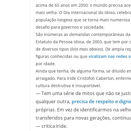
acima de 65 anos em 2050, o mundo precisa ace
mais velha. O Dia Internacional do Idoso, celeb
população longeva que se torna mais numerosa 
desafio para governos e sociedade.
São inúmeras as demandas contemporâneas da te
Estatuto da Pessoa Idosa, de 2003, que tem por o
de diversos tipos (
leia mais abaixo
). De ampla r
figuras conhecidas ou que
viralizam nas redes s
por idade.
Ainda que tenha, de alguma forma, se diluído e
arraigado. Para Iride Cristofoli Caberlon, enfer
cultura destrutiva é insuportável.
— Tem uma série de mitos que não se justi
qualquer outra,
precisa de respeito e dign
próprias. Em vez de identificarmos na vel
transferidos para novas gerações, contin
— critica Iride.