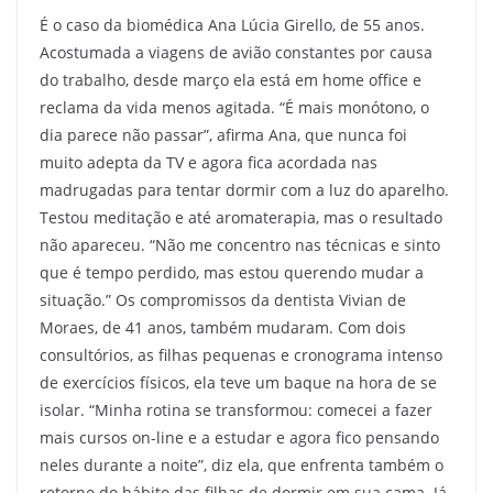
É o caso da biomédica Ana Lúcia Girello, de 55 anos.
Acostumada a viagens de avião constantes por causa
do trabalho, desde março ela está em home office e
reclama da vida menos agitada. “É mais monótono, o
dia parece não passar”, afirma Ana, que nunca foi
muito adepta da TV e agora fica acordada nas
madrugadas para tentar dormir com a luz do aparelho.
Testou meditação e até aromaterapia, mas o resultado
não apareceu. “Não me concentro nas técnicas e sinto
que é tempo perdido, mas estou querendo mudar a
situação.” Os compromissos da dentista Vivian de
Moraes, de 41 anos, também mudaram. Com dois
consultórios, as filhas pequenas e cronograma intenso
de exercícios físicos, ela teve um baque na hora de se
isolar. “Minha rotina se transformou: comecei a fazer
mais cursos on-line e a estudar e agora fico pensando
neles durante a noite”, diz ela, que enfrenta também o
retorno do hábito das filhas de dormir em sua cama. Já