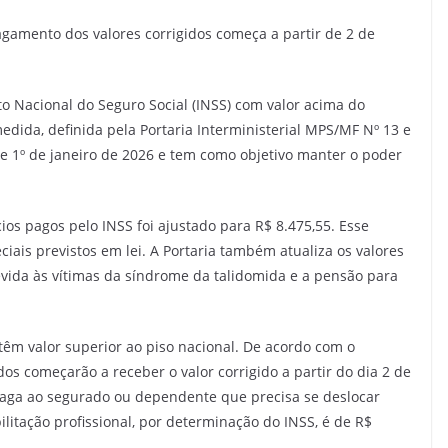
pagamento dos valores corrigidos começa a partir de 2 de
to Nacional do Seguro Social (INSS) com valor acima do
dida, definida pela Portaria Interministerial MPS/MF Nº 13 e
de 1º de janeiro de 2026 e tem como objetivo manter o poder
ios pagos pelo INSS foi ajustado para R$ 8.475,55. Esse
ciais previstos em lei. A Portaria também atualiza os valores
evida às vítimas da síndrome da talidomida e a pensão para
têm valor superior ao piso nacional. De acordo com o
s começarão a receber o valor corrigido a partir do dia 2 de
a paga ao segurado ou dependente que precisa se deslocar
litação profissional, por determinação do INSS, é de R$