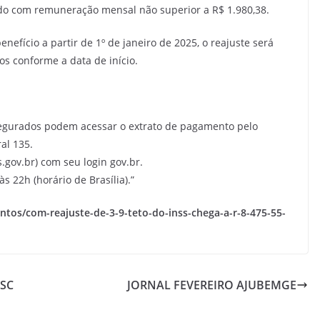
rado com remuneração mensal não superior a R$ 1.980,38.
efício a partir de 1º de janeiro de 2025, o reajuste será
os conforme a data de início.
s segurados podem acessar o extrato de pagamento pelo
ral 135.
s.gov.br) com seu login gov.br.
s 22h (horário de Brasília).”
untos/com-reajuste-de-3-9-teto-do-inss-chega-a-r-8-475-55-
/SC
JORNAL FEVEREIRO AJUBEMGE