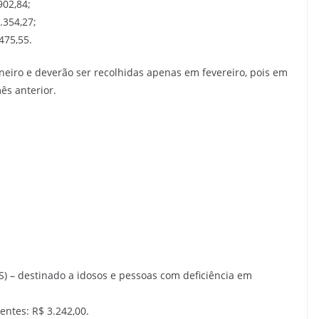
902,84;
.354,27;
475,55.
aneiro e deverão ser recolhidas apenas em fevereiro, pois em
ês anterior.
S) – destinado a idosos e pessoas com deficiência em
entes: R$ 3.242,00.