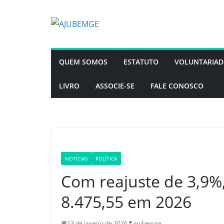
Pular
para
o
conteúdo
QUEM SOMOS
ESTATUTO
VOLUNTARIA
LIVRO
ASSOCIE-SE
FALE CONOSCO
NOTÍCIAS
POLÍTICA
Com reajuste de 3,9%,
8.475,55 em 2026
13 de janeiro de 2026
ajubemge