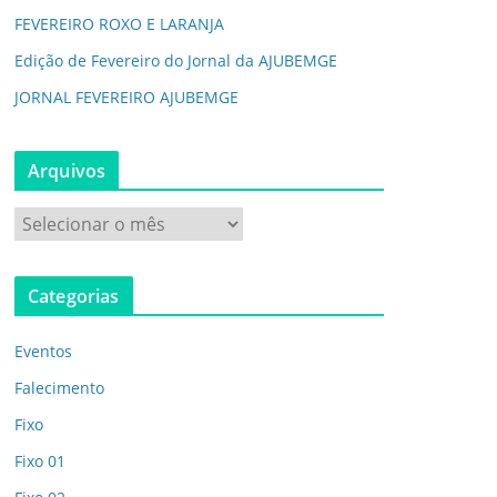
FEVEREIRO ROXO E LARANJA
Edição de Fevereiro do Jornal da AJUBEMGE
JORNAL FEVEREIRO AJUBEMGE
Arquivos
A
r
q
Categorias
u
i
Eventos
v
o
Falecimento
s
Fixo
Fixo 01