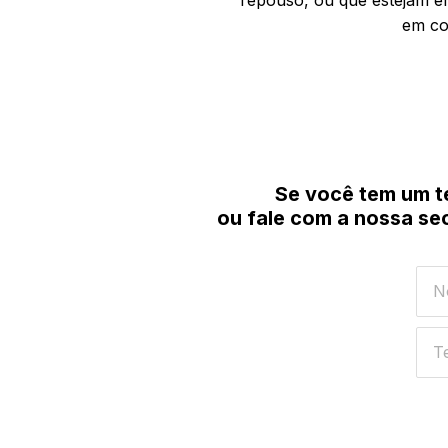
repouso, ou que estejam e
em co
Se você tem um t
ou fale com a nossa se