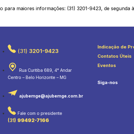
 para maiores informações: (31) 3201-9423, de segunda à 
Indicação de Pr
(31)
3201-9423
Contatos Úteis
Eventos
Rua Curitiba 689, 4° Andar
Centro – Belo Horizonte – MG
Siga-nos
ajubemge@ajubemge.com.br
Fale com o presidente
(31)
99492-7166