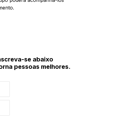
grupo poderá acompanhá-los
mento.
nscreva-se abaixo
torna pessoas melhores.