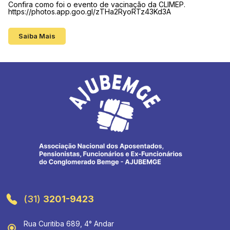
Confira como foi o evento de vacinação da CLIMEP.
https://photos.app.goo.gl/zTHa2RyoRTz43Kd3A
Saiba Mais
(31)
3201-9423
Rua Curitiba 689, 4° Andar