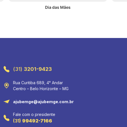
Dia das Mães
(31)
3201-9423
Rua Curitiba 689, 4° Andar
Centro – Belo Horizonte – MG
ajubemge@ajubemge.com.br
Fale com o presidente
(31)
99492-7166