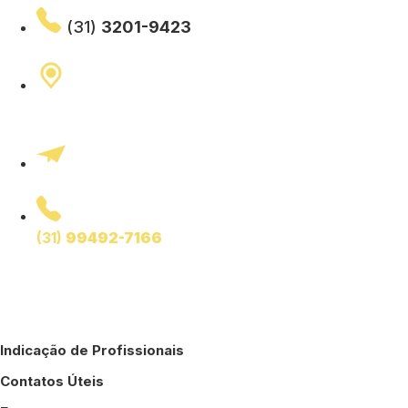
(31)
3201-9423
Rua Curitiba 689, 4° Andar
Centro – Belo Horizonte – MG
ajubemge@ajubemge.com.br
Fale com o presidente
(31)
99492-7166
Horário de funcionamento:
Segunda a sexta, das 8h às 12h e das 13h às 17h
Indicação de Profissionais
Contatos Úteis