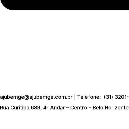
ajubemge@ajubemge.com.br | Telefone: (31) 3201-
Rua Curitiba 689, 4° Andar – Centro – Belo Horizont
Início
Quem Somos