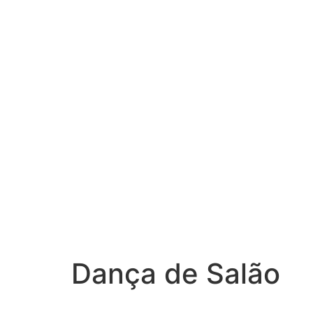
Estatuto
Voluntariado
Jornal
Indicação de Profissional
Fotos
Saúde
Nosso APP
Eventos
Notícias
Livro
Associe-se
Fale Conosco
Contatos Úteis
Agenda
Cursos
Dança de Salão