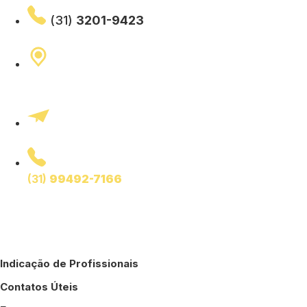
(31)
3201-9423
Rua Curitiba 689, 4° Andar
Centro – Belo Horizonte – MG
ajubemge@ajubemge.com.br
Fale com o presidente
(31)
99492-7166
Horário de funcionamento:
Segunda a sexta, das 8h às 12h e das 13h às 17h
Indicação de Profissionais
Contatos Úteis