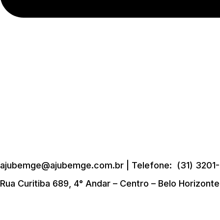
ajubemge@ajubemge.com.br | Telefone: (31) 3201-
Rua Curitiba 689, 4° Andar – Centro – Belo Horizont
Início
Quem Somos