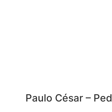
Estatuto
Voluntariado
Jornal
Indicação de Profissional
Fotos
Saúde
Nosso APP
Eventos
Notícias
Livro
Associe-se
Fale Conosco
Contatos Úteis
Agenda
Cursos
Paulo César – Ped