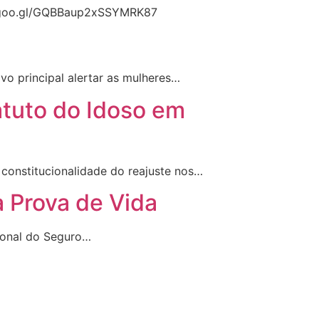
pp.goo.gl/GQBBaup2xSSYMRK87
o principal alertar as mulheres…
atuto do Idoso em
 constitucionalidade do reajuste nos…
a Prova de Vida
cional do Seguro…