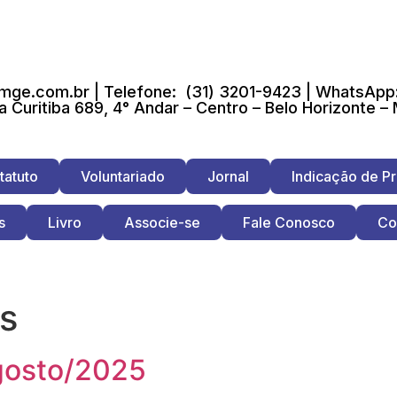
ge.com.br | Telefone: (31) 3201-9423 | WhatsApp:
a Curitiba 689, 4° Andar – Centro – Belo Horizonte –
tatuto
Voluntariado
Jornal
Indicação de Pr
s
Livro
Associe-se
Fale Conosco
Co
as
gosto/2025