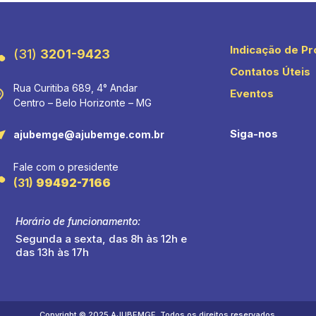
Indicação de Pr
(31)
3201-9423
Contatos Úteis
Rua Curitiba 689, 4° Andar
Eventos
Centro – Belo Horizonte – MG
Siga-nos
ajubemge@ajubemge.com.br
Fale com o presidente
(31)
99492-7166
Horário de funcionamento:
Segunda a sexta, das 8h às 12h e
das 13h às 17h
Copyright © 2025 AJUBEMGE. Todos os direitos reservados.